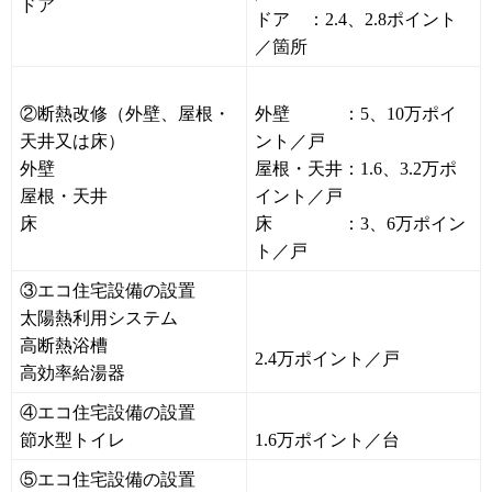
ドア
ドア ：2.4、2.8ポイント
／箇所
②断熱改修（外壁、屋根・
外壁 ：5、10万ポイ
天井又は床）
ント／戸
外壁
屋根・天井：1.6、3.2万ポ
屋根・天井
イント／戸
床
床 ：3、6万ポイン
ト／戸
③エコ住宅設備の設置
太陽熱利用システム
高断熱浴槽
2.4万ポイント／戸
高効率給湯器
④エコ住宅設備の設置
節水型トイレ
1.6万ポイント／台
⑤エコ住宅設備の設置