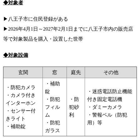
◆対象者
▶八王子市に住民登録がある
▶2026年4月1日～2027年2月1日までに八王子市内の販売店
等で対象製品を購入・設置した世帯
◆対象設備
玄関
窓
庭先
その他
・補助
・防犯カメラ
錠
・迷惑電話防止機能
・カメラ付き
・防犯
・防
付き固定電話機
インターホン
フィル
犯砂
・ダミーカメラ
・センサー付
ム
利
・警報ベル（防犯
きライト
・防犯
用）等
・補助錠
ガラス