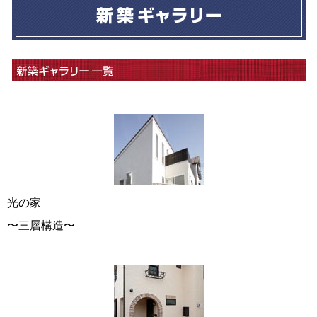
光の家
〜三層構造〜