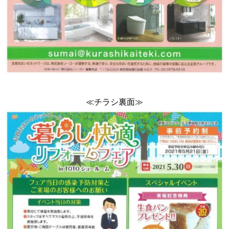
≪チラシ裏面≫