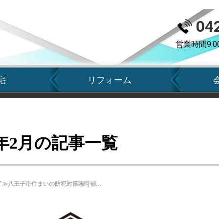
04
営業時間9:0
宅
リフォーム
4年2月の記事一覧
≪受付終了≫八王子市住まいの防犯対策臨時補助金（追加）