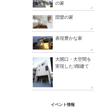
の家
団欒の家
表現豊かな家
大開口・大空間を
実現した3階建て
イベント情報