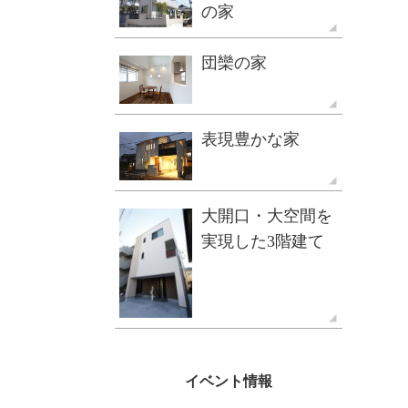
の家
団欒の家
表現豊かな家
大開口・大空間を
実現した3階建て
イベント情報